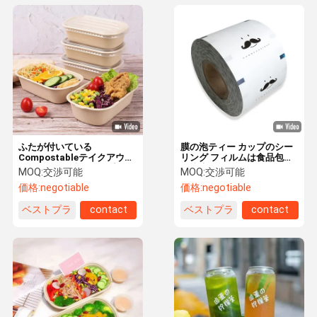
ふたが付いている
膜の泡ティー カップのシー
Compostableテイクアウト
リング フィルムは食品包装
の使い捨て可能な食品容器
で防水する
MOQ:
交渉可能
MOQ:
交渉可能
のバガスのお弁当箱
価格:
negotiable
価格:
negotiable
ベストプラ
contact
ベストプラ
contact
イス
イス