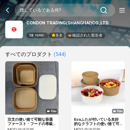
CONDON TRADING(SHANGHAI)CO.,LTD.
18
5.0
確認された製造者
YEARS
すべてのプロダクト
(544)
注文の使い捨て可能な容器
Ecoふたが付いている友好
ファースト・フードの等級
的なクラフトの使い捨て可
のための昼食を取り除くた
能な食糧貯蔵容器
MOQ:
交渉可能
MOQ:
交渉可能