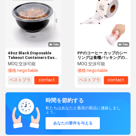
48oz Black Disposable
PPのコーヒー カップのシー
Takeout Containers Easy
リングは食糧パッキングの
Open Plasticの食品容器
ための126*122MMの漏出
MOQ:
交渉可能
MOQ:
交渉可能
防止を撮影する
価格:
negotiable
価格:
negotiable
ベストプラ
contact
ベストプラ
contact
イス
イス
時間を節約する
私たちはあなたと最高の製品に連絡しまし
ょう。
あなたの要件を与える