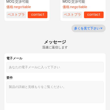
ペーパー ポップコーンのバ
捨て可能な食品容器
MOQ:
交渉可能
MOQ:
交渉可能
ケツ
価格:
negotiable
価格:
negotiable
ベストプラ
contact
ベストプラ
contact
品質管理
私達に連絡し
引用を要求し
なさい
なさい
イス
イス
多くを見て下さい
使い捨て可能な飲むコップ
メッセージ
使い捨て可能な紙コップ
迅速に返信します
使い捨て可能なプラスチック コップ
電子メール
プラスチック コップのふた
生物分解性および堆肥化可能テーブルウェア
要件
プラスチック飲料のびん
ペーパー アイス クリームのコップ
紙コップの袖