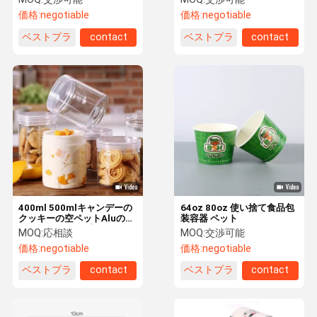
め
価格:
negotiable
価格:
negotiable
ベストプラ
contact
ベストプラ
contact
イス
イス
400ml 500mlキャンデーの
64oz 80oz 使い捨て食品包
クッキーの空ペットAluのふ
装容器 ペット
たが付いているプラスチッ
MOQ:
応相談
MOQ:
交渉可能
ク食品容器の瓶
価格:
negotiable
価格:
negotiable
ベストプラ
contact
ベストプラ
contact
イス
イス