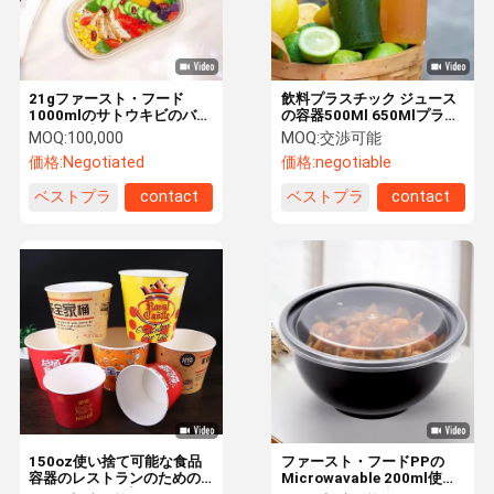
21gファースト・フード
飲料プラスチック ジュース
1000mlのサトウキビのバガ
の容器500Ml 650Mlプラス
スの食品容器
チック ペットはアルミニウ
MOQ:
100,000
MOQ:
交渉可能
ムふたによってびん詰めに
価格:
Negotiated
価格:
negotiable
する
ベストプラ
contact
ベストプラ
contact
イス
イス
家
プロダクト
私達について
工場旅行
150oz使い捨て可能な食品
ファースト・フードPPの
容器のレストランのための
Microwavable 200ml使い