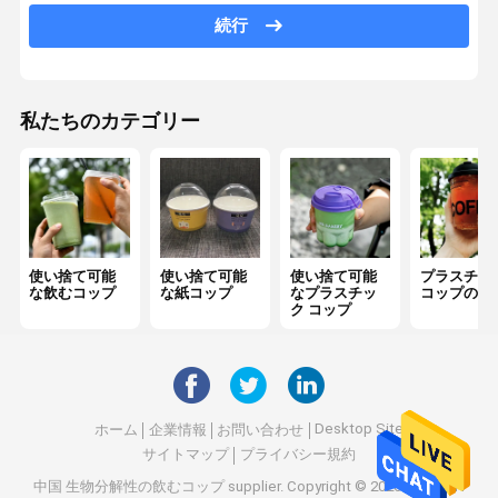
プラスチックおよびペーパーわら
続行
ナプキンのチィッシュ ペーパー
ペーパー テークアウト箱
私たちのカテゴリー
使い捨て可能な食糧容器
カスタム包装袋
スプーンのフォークのナイフ
使い捨て可能
使い捨て可能
使い捨て可能
プラスチッ
な飲むコップ
な紙コップ
なプラスチッ
コップのふ
コーヒー カップのキャリア
ク コップ
使い捨て可能な供給
機械を密封するコップ
Desktop Site
ホーム
企業情報
お問い合わせ
コップの密封のフィルム
サイトマップ
プライバシー規約
中国 生物分解性の飲むコップ supplier.
Copyright © 2026 CONDON
紙袋