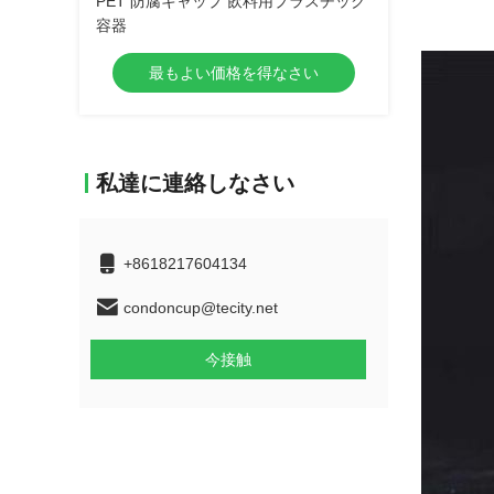
PET 防腐キャップ 飲料用プラスチック
容器
最もよい価格を得なさい
私達に連絡しなさい
+8618217604134
condoncup@tecity.net
今接触