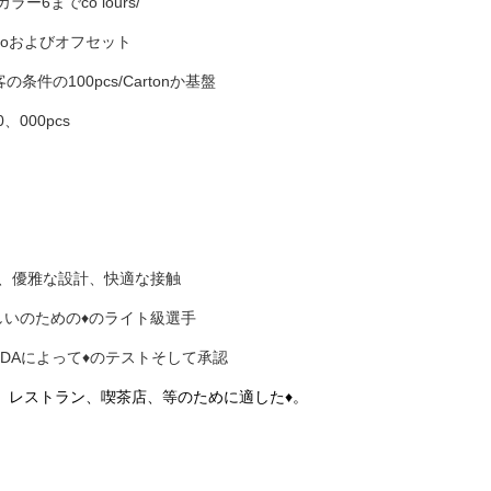
カラー6までco lours/
lexoおよびオフセット
客の条件の100pcs/Cartonか基盤
10、000pcs
く、優雅な設計、快適な接触
しいのための♦のライト級選手
FDAによって♦のテストそして承認
店、レストラン、喫茶店、等のために適した♦。