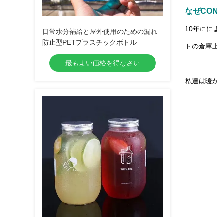
なぜCO
10年にに
日常水分補給と屋外使用のための漏れ
防止型PETプラスチックボトル
トの倉庫上
最もよい価格を得なさい
私達は暖