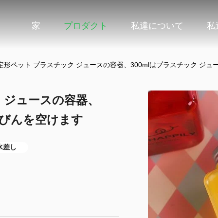
家
プロダクト
私達について
私
定形ペット プラスチック ジュースの容器、300mlはプラスチック ジ
 ジュースの容器、
のびんを空けます
水差し