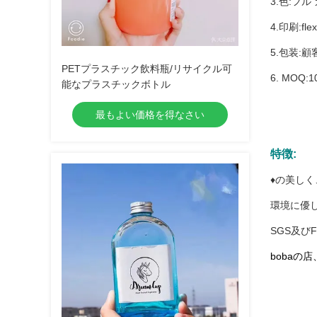
3.色:フル 
4.印刷:f
5.包装:顧
PETプラスチック飲料瓶/リサイクル可
6. MOQ:
能なプラスチックボトル
最もよい価格を得なさい
特徴:
♦の美し
環境に優
SGS及び
bobaの