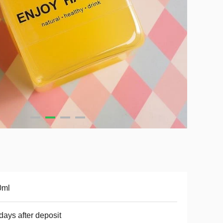
0ml
days after deposit