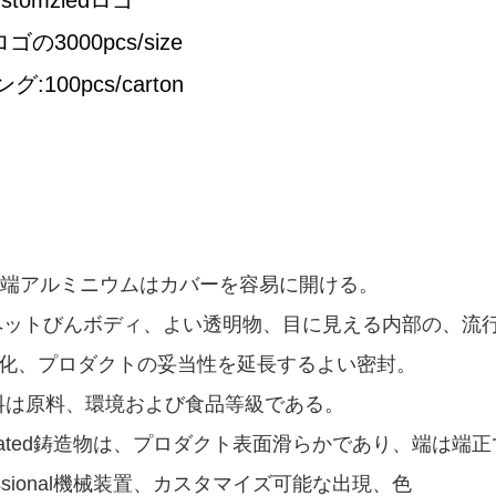
stomziedロゴ
ゴの3000pcs/size
:100pcs/carton
fety端アルミニウムはカバーを容易に開ける。
ewペットびんボディ、よい透明物、目に見える内部の、流
ti酸化、プロダクトの妥当性を延長するよい密封。
l材料は原料、環境および食品等級である。
tegrated鋳造物は、プロダクト表面滑らかであり、端は端
ofessional機械装置、カスタマイズ可能な出現、色