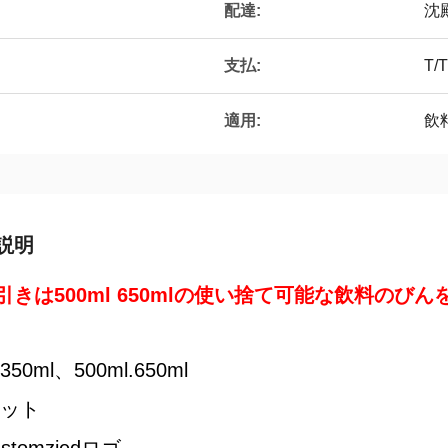
配達:
沈
支払:
T/T
適用:
飲
説明
引きは500ml 650mlの使い捨て可能な飲料のび
50ml、500ml.650ml
ペット