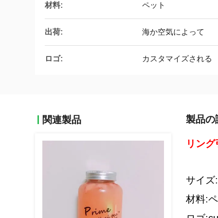
材料:
ペット
出荷:
海か空気によって
ロゴ:
カスタマイズされる
製品の
関連製品
リング
サイズ:3
材料: