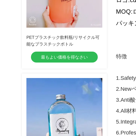
ロゴ:cu
MOQ:ロ
パッキング
PETプラスチック飲料瓶/リサイクル可
能なプラスチックボトル
特徴
最もよい価格を得なさい
1.Sa
2.N
3.An
4.Al
5.In
6.Pr