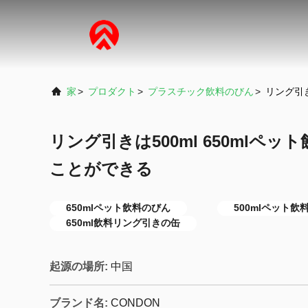
家
>
プロダクト
>
プラスチック飲料のびん
>
リング引き
リング引きは500ml 650mlペ
ことができる
650mlペット飲料のびん
500mlペット飲
650ml飲料リング引きの缶
起源の場所:
中国
ブランド名:
CONDON