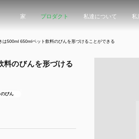
家
プロダクト
私達について
私
は500ml 650mlペット飲料のびんを形づけることができる
ット飲料のびんを形づける
料のびん