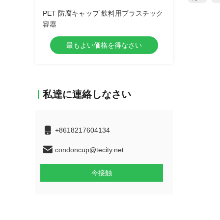
PET 防腐キャップ 飲料用プラスチック
容器
最もよい価格を得なさい
私達に連絡しなさい
+8618217604134
condoncup@tecity.net
今接触