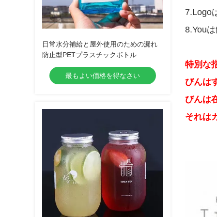
7.Lo
8.Y
日常水分補給と屋外使用のための漏れ
防止型PETプラスチックボトル
特別な指
最もよい価格を得なさい
びんは
びんは
それは