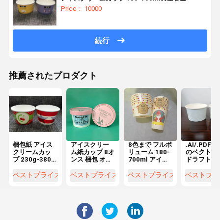
Price： 10000
続行
推薦されたプロダクト
梱包紙 アイス
アイスクリー
8色まで フルボ
.AI/.PDF形
クリームカッ
ム紙カップ 8オ
リューム 180-
のベクトル
プ 230g-380g
ンス 梱包 オー
700ml アイス
ドラフト 紙
カスタマイズ
ダーメイド 梱
クリーム紙カ
アイスクリ
された梱包方
包方法 受け入
ップ
ムカップ
ベストプライス
ベストプライス
ベストプライス
ベストプラ
法 180-700ml
れられます
250ml Gs
は受け入れら
230g-380g
れます