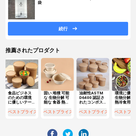
袋
続行
推薦されたプロダクト
食品ビジネス
固い 堆積 可能
油耐性ASTM
環境に優し
のための環境
な 生物分解 可
D6400 認証さ
生物分解可
に優しいテー
能な 食器 熱冷
れたコンポス
熱冷食用 茶
ブルウェア
な 美味しい 食
タブルおよび
の食器
器
生物分解性 食
ベストプライス
ベストプライス
ベストプライス
ベストプラ
器